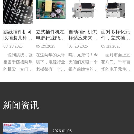
跳线插件机可
立式插件机在
自动插件机怎
面对多样化元
以插装几种
电源行业能发
样适应未来电
件，立式插件
线？
挥多大效能？
子制造的发展
机如何灵活应
08 .28.2025
05 .29.2025
05 .29.2025
05 .23.2025
趋势？
对？
说到跳线，就
在这两年的大环
嘿，兄弟们！今
面对市面上五
相当于链接两岸
境下，电源行业
天咱们来聊一个
花八门、千奇百
的桥梁，专门负
老板都有一个需
很有前瞻性的大
怪的电子元件，
责把电路里两个
求，那就是降低
问题：自动插件
立式插件机到底
不同的点连起
生产成本。而人
机这玩意儿，以
是怎么“见招拆
来，电流传导、
工成本是一笔不
后还能不能跟得
招”的？它到底
信号传输这些活
小的开支，要想
上电子制造业的
有多能装？兼容
新闻资讯
儿都得靠它。不
降低人工成本这
发展？它能不能
性到底有多强？
过不同的电路设
就不得不提立式
适应未来的智能
值不值得
计，对跳线的要
插件机设备。为
化、自动化、高
买？ 别
求也不一样。有
啥要聊它呢？因
精度化趋势？你
急，咱们就拿富
2026-01-06
的精密
为它一
别说，
兴智能的R