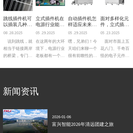
跳线插件机可
立式插件机在
自动插件机怎
面对多样化元
以插装几种
电源行业能发
样适应未来电
件，立式插件
线？
挥多大效能？
子制造的发展
机如何灵活应
08 .28.2025
05 .29.2025
05 .29.2025
05 .23.2025
趋势？
对？
说到跳线，就
在这两年的大环
嘿，兄弟们！今
面对市面上五
相当于链接两岸
境下，电源行业
天咱们来聊一个
花八门、千奇百
的桥梁，专门负
老板都有一个需
很有前瞻性的大
怪的电子元件，
责把电路里两个
求，那就是降低
问题：自动插件
立式插件机到底
不同的点连起
生产成本。而人
机这玩意儿，以
是怎么“见招拆
来，电流传导、
工成本是一笔不
后还能不能跟得
招”的？它到底
信号传输这些活
小的开支，要想
上电子制造业的
有多能装？兼容
新闻资讯
儿都得靠它。不
降低人工成本这
发展？它能不能
性到底有多强？
过不同的电路设
就不得不提立式
适应未来的智能
值不值得
计，对跳线的要
插件机设备。为
化、自动化、高
买？ 别
求也不一样。有
啥要聊它呢？因
精度化趋势？你
急，咱们就拿富
2026-01-06
的精密
为它一
别说，
兴智能的R
富兴智能2026年清远团建之旅