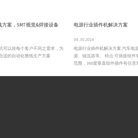
线方案，SMT视觉&焊接设备
电源行业插件机解决方案
04 .30.2024
机可以按每个客户不同之需求，为
电源行业插件机解决方案:汽车电
合适的自动化整线生产方案
源、镇流器等。 特点:可插拔组件有很大的尺寸
范围，360度垂直组件插件有任意
件有三跨支持。