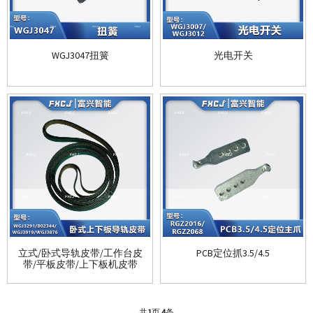
WGJ3047扭簧
光电开关
立式/卧式导轨皮带/工作台皮
PCB定位抓3.5/4.5
带/平板皮带/上下板机皮带
共
1
页
4
条